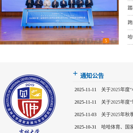
踏
跨
哈
1
2
3
4
5
6
通知公告
2025-11-11
关于2025年度
2025-11-11
关于2025年度
2025-11-03
关于2025年秋
2025-10-31
哈哈体育、国家发