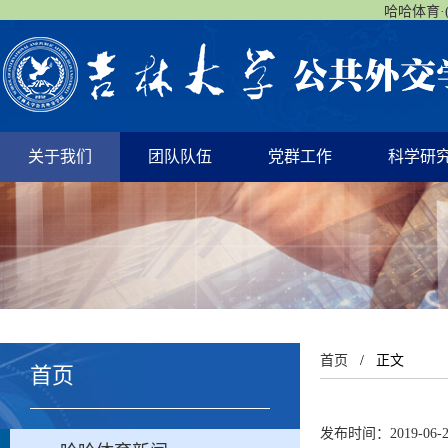
哈哈体育·(
关于我们
团队队伍
党群工作
科学研
首页
/ 正文
首页
发布时间：2019-06-