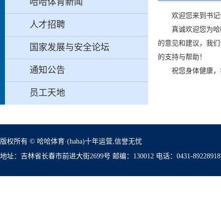
哈哈体育新闻
欢迎您来到书记
人才招聘
真诚欢迎您为哈哈
的意见和建议，我们
国家发展与安全论坛
的支持与帮助！
通知公告
祝您身体健康，
员工天地
版权所有 © 哈哈体育·(haha)十年运营,信誉无忧
地址：吉林省长春市前进大街2699号 邮编：130012 电话：0431-89228918