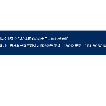
版权所有 © 哈哈体育·(haha)十年运营,信誉无忧
地址：吉林省长春市前进大街2699号 邮编：130012 电话：0431-89228918