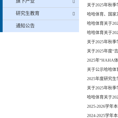
旗下产业
关于2025年
研究生教育
哈哈体育、国家
哈哈体育关于2
通知公告
哈哈体育关于2
关于2025年
关于2025年度
2025年“HAH
关于公示哈哈体
2025年度研究
关于2025年
哈哈体育关于20
2025-2026
2024-2025