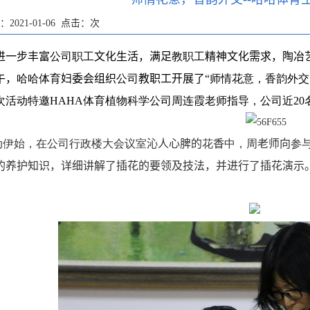
2021-01-06 点击：
次
进一步丰富
公司职工
文化生活，满足
教职工
精神文化需求，
陶冶
午，
哈哈体育
妇委会组织
公司
教职工开展了“
师情花意，香韵外交
次活动特邀HAHA体育植物科学公司
周连霞
老师指导，公司近
20
动伊始，在公司行政楼大会议室
沁人心脾的
花
香
中，
周
老师向
参
的养护知识，详细讲解了插花的要领及技
法，并进行了插花演示