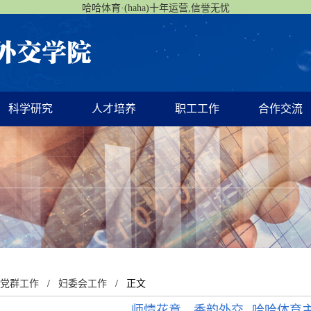
哈哈体育·(haha)十年运营,信誉无忧
科学研究
人才培养
职工工作
合作交流
党群工作
/
妇委会工作
/ 正文
师情花意，香韵外交--哈哈体育