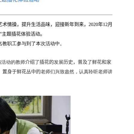
艺术情操，提升生活品味，迎接新年到来，
2020
年
12
月
”主题插花体验活动。
名教职工参与到了本次活动中。
与活动的教师
介绍了插花的
发展
历史，普及了鲜花和家
。置身于鲜花丛中的
老师们兴致盎然，认真聆听老师讲