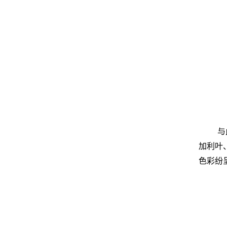
与
加利叶
色彩纷